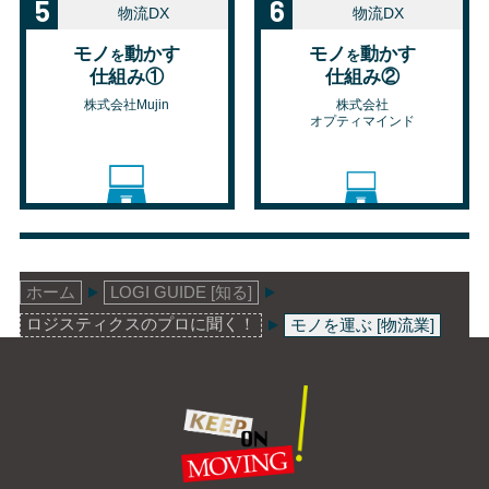
5
6
物流DX
物流DX
モノ
動かす
モノ
動かす
を
を
仕組み①
仕組み②
株式会社Mujin
株式会社
オプティマインド
ホーム
LOGI GUIDE [知る]
ロジスティクスのプロに聞く！
モノを運ぶ [物流業]