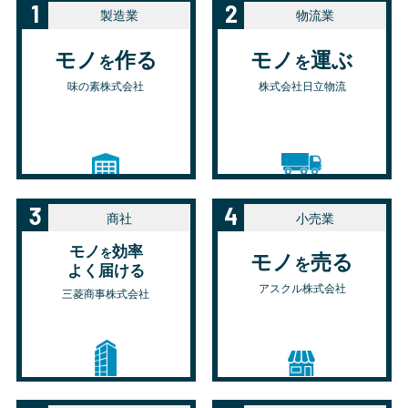
1
2
製造業
物流業
モノ
作る
モノ
運ぶ
を
を
味の素株式会社
株式会社日立物流
3
4
商社
小売業
モノ
効率
を
モノ
売る
を
よく届ける
アスクル株式会社
三菱商事株式会社